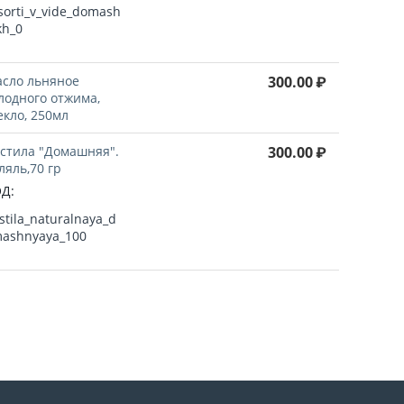
sorti_v_vide_domash
kh_0
сло льняное
300.00
₽
лодного отжима,
екло, 250мл
стила "Домашняя".
300.00
₽
ляль,70 гр
Д:
stila_naturalnaya_d
ashnyaya_100