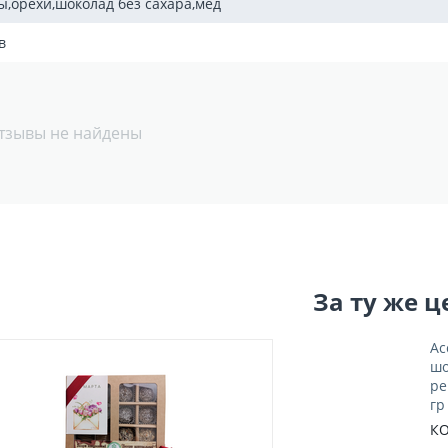
ы,орехи,шоколад без сахара,мед
в
тзывы не найдены
За ту же ц
Ас
шо
ре
гр
КО