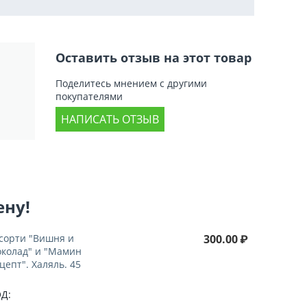
Оставить отзыв на этот товар
Поделитесь мнением с другими
покупателями
НАПИСАТЬ ОТЗЫВ
ену!
сорти "Вишня и
300.00
₽
колад" и "Мамин
цепт". Халяль. 45
Д: