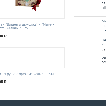
as
ni
Ма
рти "Вишня и шоколад" и "Мамин
хо
т". Халяль. 45 гр
ст
00
₽
Па
Ха
КО
pa
om
т "Груша с орехом". Халяль. 250гр
00
₽