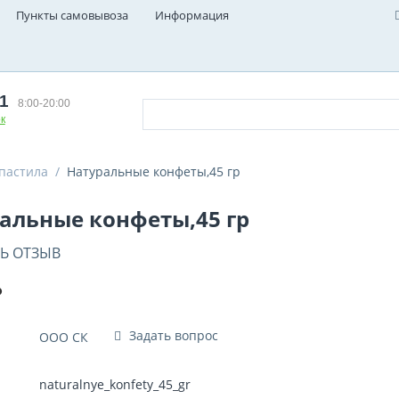
Пункты самовывоза
Информация
01
8:00-20:00
к
 пастила
/
Натуральные конфеты,45 гр
альные конфеты,45 гр
Ь ОТЗЫВ
₽
Задать вопрос
ООО СК
naturalnye_konfety_45_gr