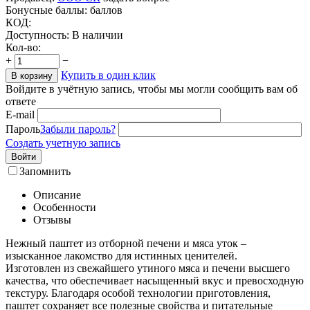
Бонусные баллы:
баллов
КОД:
Доступность:
В наличии
Кол-во:
+
−
Купить в один клик
В корзину
Войдите в учётную запись, чтобы мы могли сообщить вам об
ответе
E-mail
Пароль
Забыли пароль?
Создать учетную запись
Войти
Запомнить
Описание
Особенности
Отзывы
Нежный паштет из отборной печени и мяса уток –
изысканное лакомство для истинных ценителей.
Изготовлен из свежайшего утиного мяса и печени высшего
качества, что обеспечивает насыщенный вкус и превосходную
текстуру. Благодаря особой технологии приготовления,
паштет сохраняет все полезные свойства и питательные