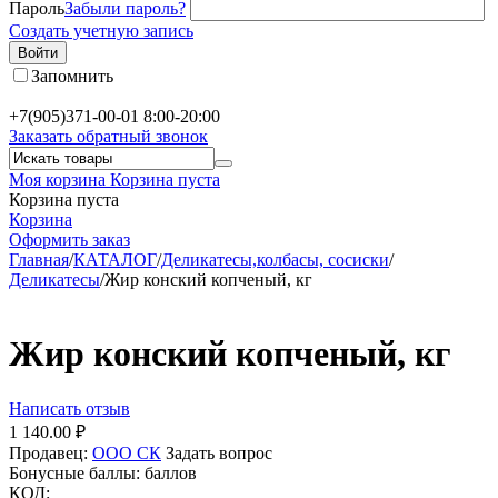
Пароль
Забыли пароль?
Создать учетную запись
Войти
Запомнить
+7(905)371-00-01
8:00-20:00
Заказать обратный звонок
Моя корзина
Корзина пуста
Корзина пуста
Корзина
Оформить заказ
Главная
/
КАТАЛОГ
/
Деликатесы,колбасы, сосиски
/
Деликатесы
/
Жир конский копченый, кг
Жир конский копченый, кг
Написать отзыв
1 140.00
₽
Продавец:
ООО СК
Задать вопрос
Бонусные баллы:
баллов
КОД: